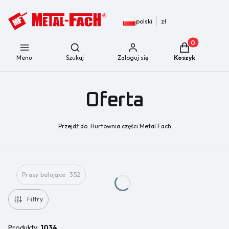
polski
zł
Produkty w kos
Otwórz wyszukiwarkę
Menu
Szukaj
Zaloguj się
Koszyk
Oferta
Przejdź do:
Hurtownia części Metal Fach
Prasy belujące
352
Filtry
Produkty:
1034