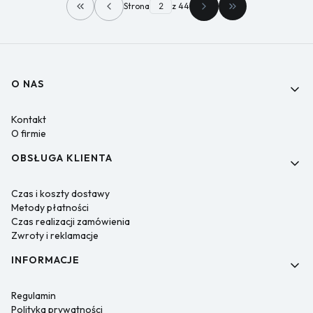
Strona
z 44
Wróć do pierwszej strony z produktami
Przejdź do ostatn
Linki w stopce
O NAS
Kontakt
O firmie
OBSŁUGA KLIENTA
Czas i koszty dostawy
Metody płatności
Czas realizacji zamówienia
Zwroty i reklamacje
INFORMACJE
Regulamin
Polityka prywatności