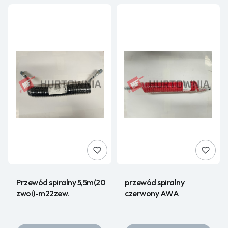
Przewód spiralny 5,5m(20
przewód spiralny
zwoi)-m22zew.
czerwony AWA