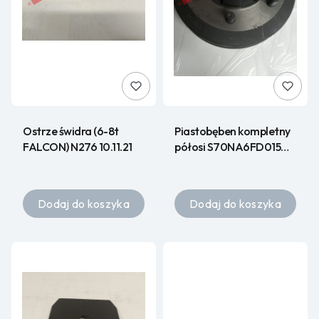
Ostrze świdra (6-8t
Piastobęben kompletny
FALCON) N276 10.11.21
półosi S70NA6FD015
N267
Dodaj do koszyka
Dodaj do koszyka