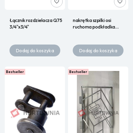
Łącznik rozdzielacza Q75
nakrętka szpilki osi
3/4"x3/4"
ruchoma podkładka
M18x1,5
Dodaj do koszyka
Dodaj do koszyka
Bestseller
Bestseller