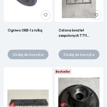
Ogniwo 08B-1 z rolką
Osłona świateł
zespolonych T711
00.90.01
Dodaj do koszyka
Dodaj do koszyka
Bestseller