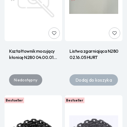
Kształtownik mocujący
Listwa zgarniająca N280
kłonicę N280 04.00.01
02.16.05 HURT
HURT
Dodaj do koszyka
Niedostępny
Bestseller
Bestseller