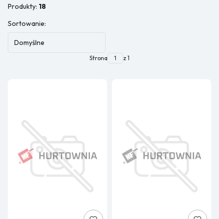
Produkty:
18
Lista produktów
Sortowanie:
Domyślne
Strona
z 1