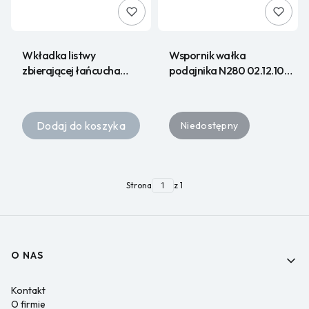
Wkładka listwy
Wspornik wałka
zbierającej łańcucha
podajnika N280 02.12.10
10x35 fi 10 7554-150973-
HURT
wysoka
Dodaj do koszyka
Niedostępny
Strona
z 1
Linki w stopce
O NAS
Kontakt
O firmie