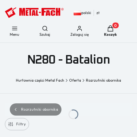
polski
zł
Produkty w kos
Otwórz wyszukiwarkę
Menu
Szukaj
Zaloguj się
Koszyk
N280 - Batalion
Hurtownia części Metal Fach
Oferta
Rozrzutniki obornika
Rozrzutniki obornika
Filtry