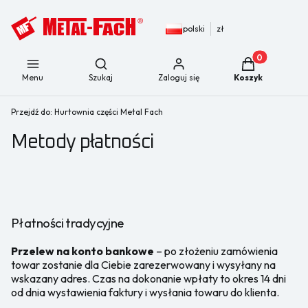
polski
zł
Produkty w kos
Otwórz wyszukiwarkę
Menu
Szukaj
Zaloguj się
Koszyk
Przejdź do:
Hurtownia części Metal Fach
Metody płatności
Płatności tradycyjne
Przelew na konto bankowe
– po złożeniu zamówienia
towar zostanie dla Ciebie zarezerwowany i wysyłany na
wskazany adres. Czas na dokonanie wpłaty to okres 14 dni
od dnia wystawienia faktury i wysłania towaru do klienta.