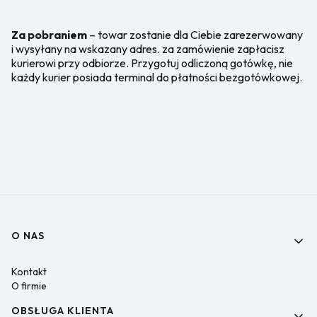
Za pobraniem
– towar zostanie dla Ciebie zarezerwowany
i wysyłany na wskazany adres. za zamówienie zapłacisz
kurierowi przy odbiorze. Przygotuj odliczoną gotówkę, nie
każdy kurier posiada terminal do płatności bezgotówkowej.
Linki w stopce
O NAS
Kontakt
O firmie
OBSŁUGA KLIENTA