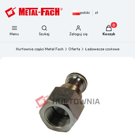
polski
zł
Produkty w kos
Otwórz wyszukiwarkę
Menu
Szukaj
Zaloguj się
Koszyk
Hurtownia części Metal Fach
Oferta
Ładowacze czołowe