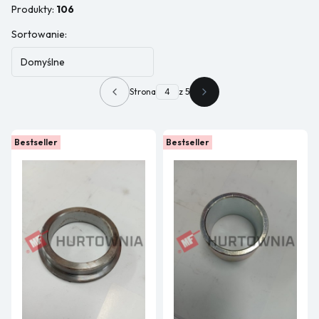
Produkty:
106
Lista produktów
Sortowanie:
Domyślne
Strona
z 5
Poprzednie produkty
Następne produkty
Bestseller
Bestseller