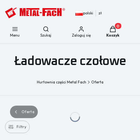
polski
zł
Produkty w kos
Otwórz wyszukiwarkę
Menu
Szukaj
Zaloguj się
Koszyk
Ładowacze czołowe
Hurtownia części Metal Fach
Oferta
Oferta
Filtry