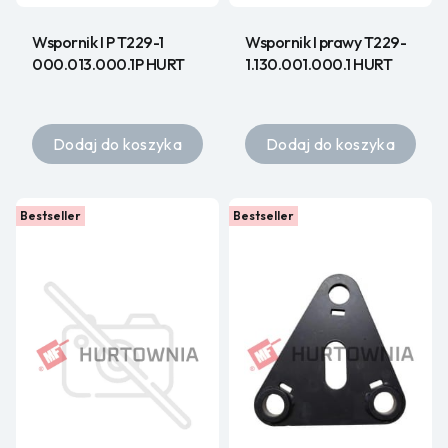
Wspornik I P T229-1
Wspornik I prawy T229-
000.013.000.1P HURT
1.130.001.000.1 HURT
Dodaj do koszyka
Dodaj do koszyka
Bestseller
Bestseller