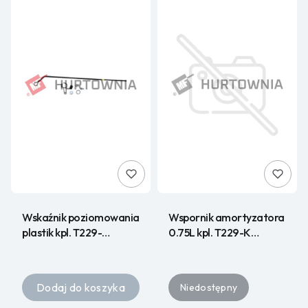
Wskaźnik poziomowania
Wspornik amortyzatora
plastik kpl. T229-
0.75L kpl. T229-K
1.052.000.000 HURT
000.002.000 HURT
Dodaj do koszyka
Niedostępny