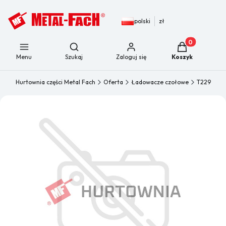
polski
zł
Produkty w kos
Otwórz wyszukiwarkę
Menu
Szukaj
Zaloguj się
Koszyk
Hurtownia części Metal Fach
Oferta
Ładowacze czołowe
T229