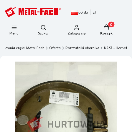
polski
zł
Produkty w kos
Otwórz wyszukiwarkę
Menu
Szukaj
Zaloguj się
Koszyk
urtownia części Metal Fach
Oferta
Rozrzutniki obornika
N267 - Hornet