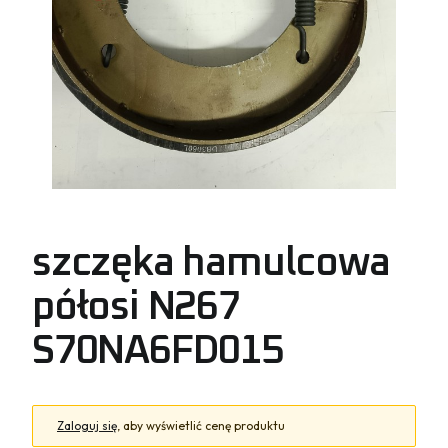
szczęka hamulcowa
półosi N267
S70NA6FD015
Zaloguj się
, aby wyświetlić cenę produktu