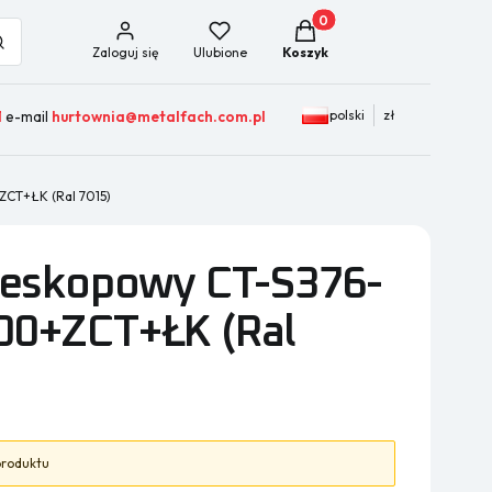
Produkty w koszyku: 0. Zob
ść
Szukaj
Zaloguj się
Ulubione
Koszyk
polski
zł
1
e-mail
hurtownia@metalfach.com.pl
ZCT+ŁK (Ral 7015)
eleskopowy CT-S376-
00+ZCT+ŁK (Ral
 produktu