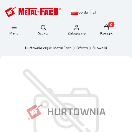
polski
zł
Produkty w kos
Otwórz wyszukiwarkę
Menu
Szukaj
Zaloguj się
Koszyk
Hurtownia części Metal Fach
Oferta
Siłowniki