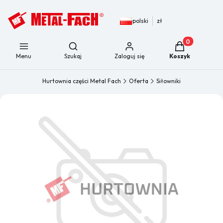
polski
zł
Produkty w kos
Otwórz wyszukiwarkę
Menu
Szukaj
Zaloguj się
Koszyk
Hurtownia części Metal Fach
Oferta
Siłowniki