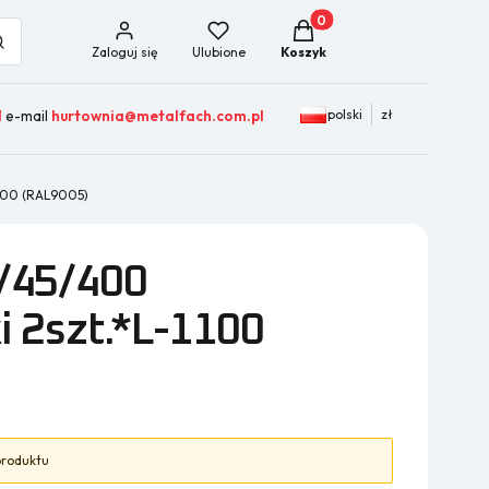
Produkty w koszyku: 0. Zob
ść
Szukaj
Zaloguj się
Ulubione
Koszyk
polski
zł
1
e-mail
hurtownia@metalfach.com.pl
1100 (RAL9005)
0/45/400
i 2szt.*L-1100
 produktu