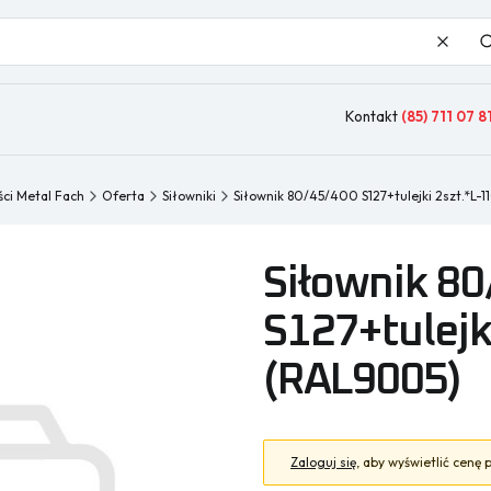
Wyczy
Kontakt
(85) 711 07 8
ści Metal Fach
Oferta
Siłowniki
Siłownik 80/45/400 S127+tulejki 2szt.*L-
Siłownik 8
S127+tulejk
(RAL9005)
Zaloguj się
, aby wyświetlić cenę