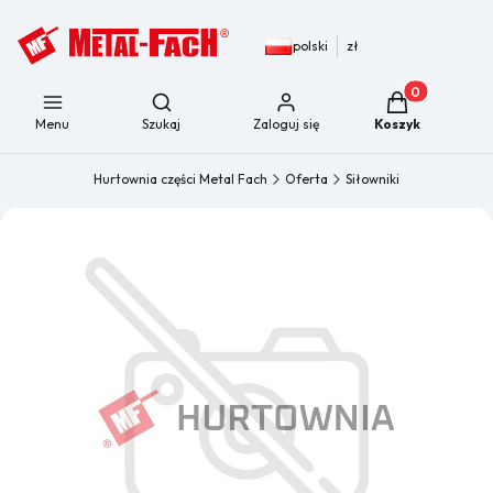
polski
zł
Produkty w kos
Otwórz wyszukiwarkę
Menu
Szukaj
Zaloguj się
Koszyk
Hurtownia części Metal Fach
Oferta
Siłowniki