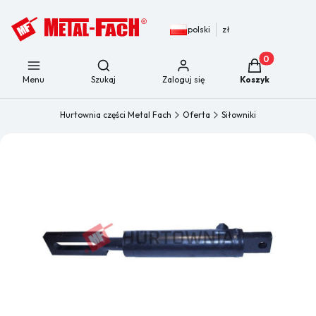
polski
zł
Produkty w kos
Otwórz wyszukiwarkę
Menu
Szukaj
Zaloguj się
Koszyk
Hurtownia części Metal Fach
Oferta
Siłowniki