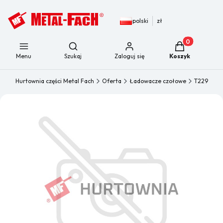
polski
zł
Produkty w kos
Otwórz wyszukiwarkę
Menu
Szukaj
Zaloguj się
Koszyk
Hurtownia części Metal Fach
Oferta
Ładowacze czołowe
T229