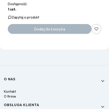
Dostępność:
1 szt.
Zapytaj o produkt
Dodaj do koszyka
Linki w stopce
O NAS
Kontakt
O firmie
OBSŁUGA KLIENTA