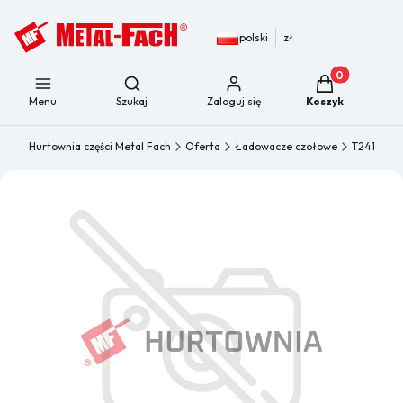
polski
zł
Produkty w kos
Otwórz wyszukiwarkę
Menu
Szukaj
Zaloguj się
Koszyk
Hurtownia części Metal Fach
Oferta
Ładowacze czołowe
T241