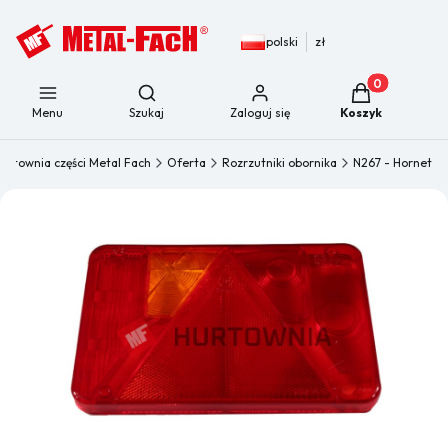
polski
zł
Produkty w kos
Otwórz wyszukiwarkę
Menu
Szukaj
Zaloguj się
Koszyk
urtownia części Metal Fach
Oferta
Rozrzutniki obornika
N267 - Hornet