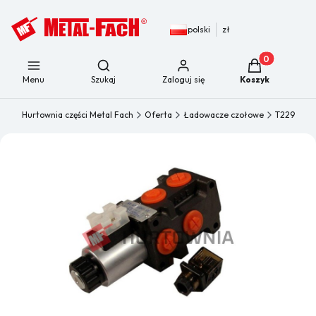
polski
zł
Produkty w kos
Otwórz wyszukiwarkę
Menu
Szukaj
Zaloguj się
Koszyk
Hurtownia części Metal Fach
Oferta
Ładowacze czołowe
T229