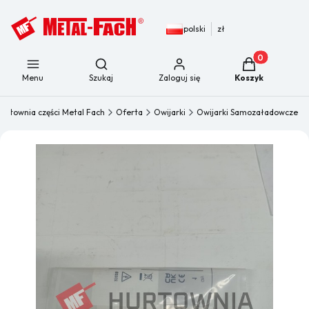
polski
zł
Produkty w kos
Otwórz wyszukiwarkę
Menu
Szukaj
Zaloguj się
Koszyk
urtownia części Metal Fach
Oferta
Owijarki
Owijarki Samozaładowcze